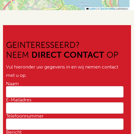
Leaflet
|
©
OpenStreetMap
contributors
GEINTERESSEERD?
NEEM
DIRECT CONTACT
OP
Vul hieronder uw gegevens in en wij nemen contact
met u op.
Naam
E-Mailadres
Telefoonnummer
Bericht