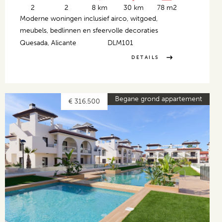
2
2
8 km
30 km
78 m2
Moderne woningen inclusief airco, witgoed,
meubels, bedlinnen en sfeervolle decoraties
Quesada, Alicante
DLM101
DETAILS
Begane grond appartement
€ 316.500