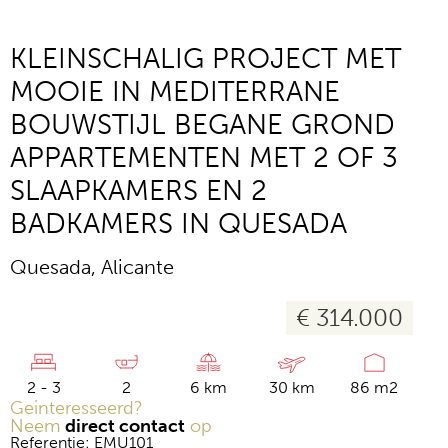
KLEINSCHALIG PROJECT MET
MOOIE IN MEDITERRANE
BOUWSTIJL BEGANE GROND
APPARTEMENTEN MET 2 OF 3
SLAAPKAMERS EN 2
BADKAMERS IN QUESADA
Quesada, Alicante
€ 314.000
2 - 3
2
6 km
30 km
86 m2
Geinteresseerd?
Neem
direct contact
op
Referentie: EMU101