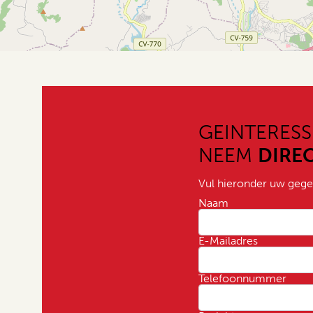
GEINTERESS
NEEM
DIRE
Vul hieronder uw gege
Naam
E-Mailadres
Telefoonnummer