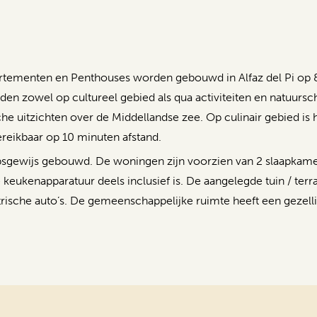
tementen en Penthouses worden gebouwd in Alfaz del Pi op 8 
en zowel op cultureel gebied als qua activiteiten en natuursch
che uitzichten over de Middellandse zee. Op culinair gebied is h
bereikbaar op 10 minuten afstand.
gewijs gebouwd. De woningen zijn voorzien van 2 slaapkame
eukenapparatuur deels inclusief is. De aangelegde tuin / terr
trische auto’s. De gemeenschappelijke ruimte heeft een gezel