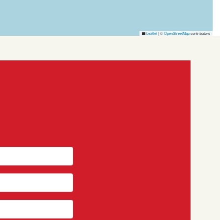
Leaflet
|
©
OpenStreetMap
contributors