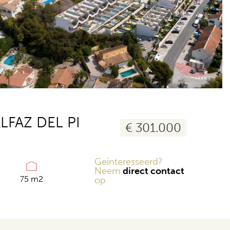
13 foto's
FAZ DEL PI
€ 301.000
Geinteresseerd?
Neem
direct contact
75 m2
op