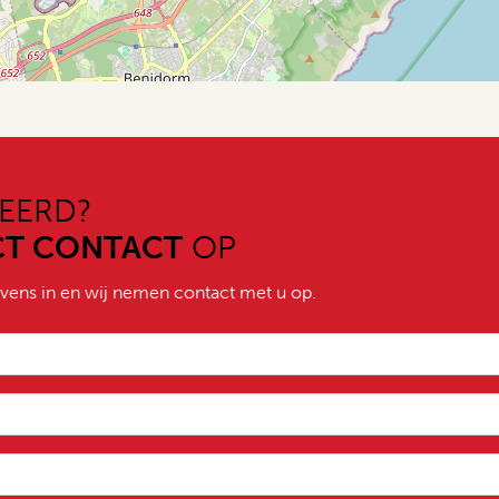
EERD?
CT CONTACT
OP
vens in en wij nemen contact met u op.