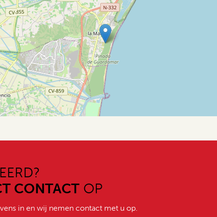
EERD?
CT CONTACT
OP
vens in en wij nemen contact met u op.