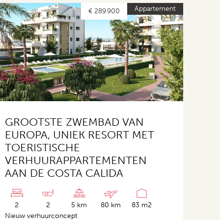
Appartement
€ 289.900
GROOTSTE ZWEMBAD VAN
EUROPA, UNIEK RESORT MET
TOERISTISCHE
VERHUURAPPARTEMENTEN
AAN DE COSTA CALIDA
2
2
5 km
80 km
83 m2
Nieuw verhuurconcept