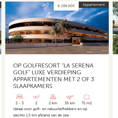
Appartement
€ 288.900
OP GOLFRESORT “LA SERENA
GOLF” LUXE VERDIEPING
APPARTEMENTEN MET 2 OF 3
SLAAPKAMERS
2 - 3
2
2 km
35 km
75 m2
Ideaal voor golf- en natuurliefhebbers en op
slechts 1,5 km afstand van de zee