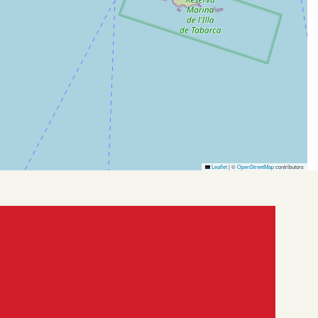
Leaflet
|
©
OpenStreetMap
contributors