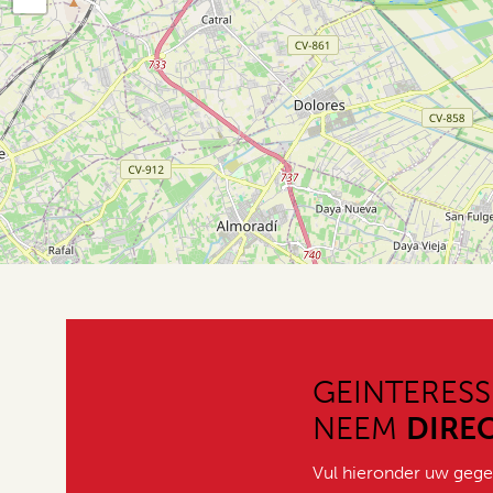
GEINTERESS
NEEM
DIRE
Vul hieronder uw gege