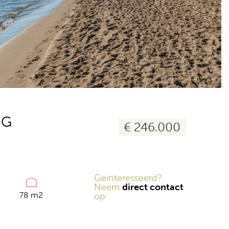
16 foto's
NG
€ 246.000
Geinteresseerd?
Neem
direct contact
78 m2
op