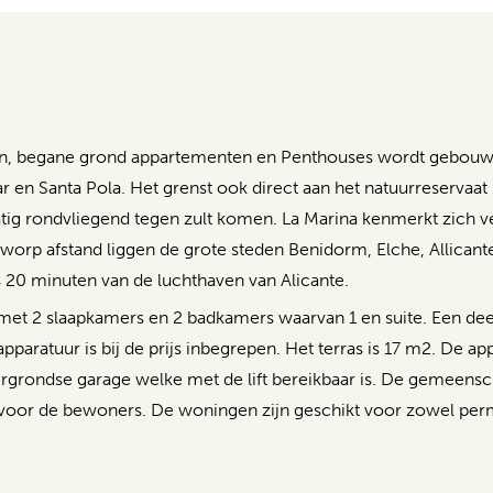
, begane grond appartementen en Penthouses wordt gebouwd
 en Santa Pola. Het grenst ook direct aan het natuurreservaat
tig rondvliegend tegen zult komen. La Marina kenmerkt zich ve
nworp afstand liggen de grote steden Benidorm, Elche, Allicant
 20 minuten van de luchthaven van Alicante.
met 2 slaapkamers en 2 badkamers waarvan 1 en suite. Een de
aratuur is bij de prijs inbegrepen. Het terras is 17 m2. De a
ergrondse garage welke met de lift bereikbaar is. De gemee
 voor de bewoners. De woningen zijn geschikt voor zowel per