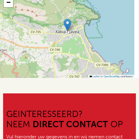
−
Leaflet
|
©
OpenStreetMap
contributors
GEINTERESSEERD?
NEEM
DIRECT CONTACT
OP
Vul hieronder uw gegevens in en wij nemen contact