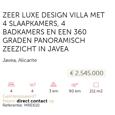
ZEER LUXE DESIGN VILLA MET
4 SLAAPKAMERS, 4
BADKAMERS EN EEN 360
GRADEN PANORAMISCH
ZEEZICHT IN JAVEA
Javea, Alicante
€ 2.545.000
4
4
3 km
90 km
211 m2
Geinteresseerd?
Neem
direct contact
op
Referentie: MRE610