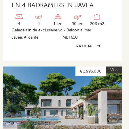
EN 4 BADKAMERS IN JAVEA
4
4
1 km
90 km
203 m2
Gelegen in de exclusieve wijk Balcon al Mar
Javea, Alicante
MBT610
DETAILS
Villa
€ 1.995.000