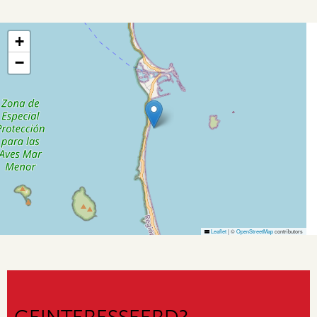
+
−
Leaflet
|
©
OpenStreetMap
contributors